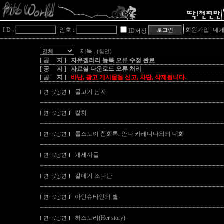
I D :
암호 :
회원가입
네게
ID저장
제목
...(첨언)
[ 공 지 ] 자유겔러리 등록 오류 수정 완료
[ 공 지 ] 자료실 다운로드 오류 처리
[ 공 지 ]
비난, 광고 게시물을 신고, 차단, 삭제됩니다.
물고기 남자
[ 연극/공연 ]
칼치
[ 연극/공연 ]
톨스토이 참회록, 안나 카레니나와의 대화
[ 연극/공연 ]
개세끼들
[ 연극/공연 ]
갈매기 조나단
[ 연극/공연 ]
아인슈타인의 별
[ 연극/공연 ]
허스토리(Her story)
[ 연극/공연 ]