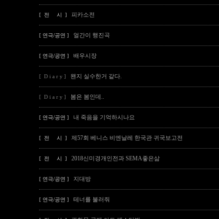
피카소전
[ 전 시 ]
얼간이 행진곡
[ 연극/공연 ]
배우시장
[ 연극/공연 ]
왠지 실수한거 같다.
[ D i a r y ]
봄은 봄인데..
[ D i a r y ]
내 죽음을 기억하시나요
[ 연극/공연 ]
제57회 베니스 비엔날레 한국관 귀국보고전
[ 전 시 ]
2018신미경개인전과 SEMA좋은삶
[ 전 시 ]
지대방
[ 연극/공연 ]
테너를 불러줘
[ 연극/공연 ]