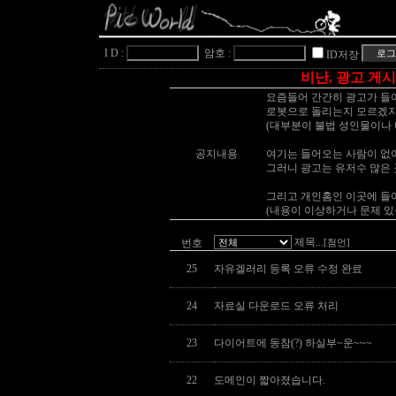
I D :
암호 :
ID저장
비난, 광고 게시
요즘들어 간간히 광고가 들
로봇으로 돌리는지 모르겠지
(대부분이 불법 성인물이나 
공지내용
여기는 들어오는 사람이 없어
그러니 광고는 유저수 많은 
그리고 개인홈인 이곳에 들어
(내용이 이상하거나 문제 
제목
번호
...[첨언]
25
자유겔러리 등록 오류 수정 완료
24
자료실 다운로드 오류 처리
23
다이어트에 동참(?) 하실부~운~~~
22
도메인이 짧아졌습니다.