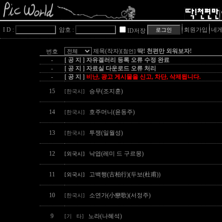
I D :
암호 :
회원가입
네게
ID저장
제목(작자)
딱! 천편만 외워보자!
번호
[첨언]
-
[ 공 지 ] 자유겔러리 등록 오류 수정 완료
-
[ 공 지 ] 자료실 다운로드 오류 처리
-
[ 공 지 ]
비난, 광고 게시물을 신고, 차단, 삭제됩니다.
15
승무(조지훈)
[한국시]
14
호주머니(윤동주)
[한국시]
13
투쟁(일월성)
[한국시]
12
낙엽(레미 드 구르몽)
[외국시]
11
고백행(古柏行)(두보(杜甫))
[외국시]
10
소연가(小戀歌)(서정주)
[한국시]
9
노라(나혜석)
[기 타]