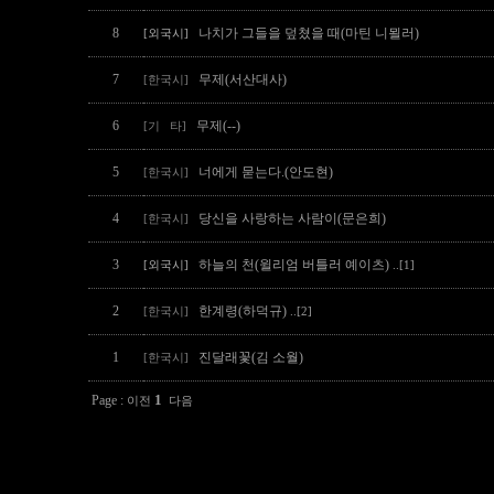
8
나치가 그들을 덮쳤을 때(마틴 니묄러)
[외국시]
7
무제(서산대사)
[한국시]
6
무제(--)
[기 타]
5
너에게 묻는다.(안도현)
[한국시]
4
당신을 사랑하는 사람이(문은희)
[한국시]
3
하늘의 천(윌리엄 버틀러 예이츠)
[외국시]
..[1]
2
한계령(하덕규)
[한국시]
..[2]
1
진달래꽃(김 소월)
[한국시]
1
Page :
이전
다음