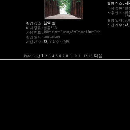
제
촬영 장소 :
바디 종류 :
필
필름
사용 렌즈 :
15m
촬영 일자 :
200
남이섬
촬영 장소 :
사진 개수 :
45
,
바디 종류 :
필름SLR
100mMacroPlanar,45mTessar,15mmFish
사용 렌즈 :
촬영 일자 :
2005-10-09
사진 개수 :
22
,
조회수 : 4269
1
다음
Page : 이전
2
3
4
5
6
7
8
9
10
11
12
13