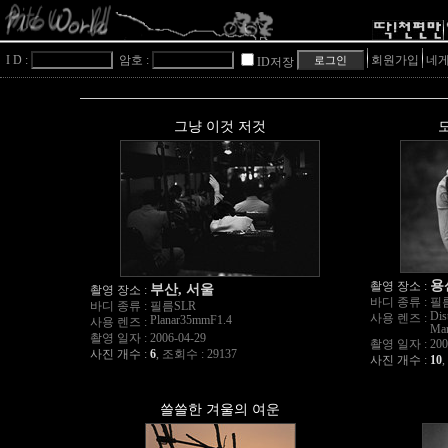
I D :
암호 :
회원가입
네게
ID저장
그냥 이것 저것
용
촬영 장소 :
부산, 서울
촬영 장소 :
바디 종류 :
필
바디 종류 :
필름SLR
Dis
사용 렌즈 :
Planar35mmF1.4
사용 렌즈 :
Mar
촬영 일자 :
2006-04-29
촬영 일자 :
200
사진 개수 :
6
,
조회수 : 29137
사진 개수 :
10
,
쓸쓸한 겨울의 여운