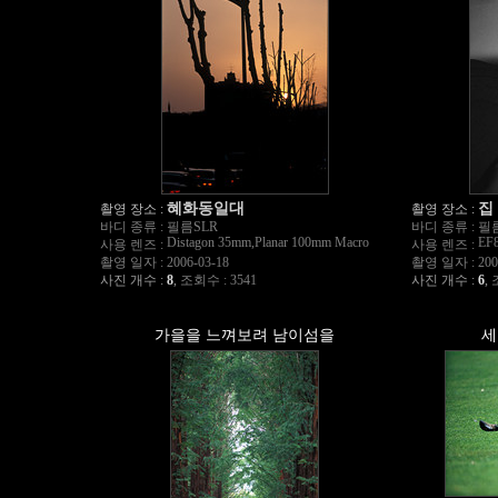
혜화동일대
집
촬영 장소 :
촬영 장소 :
바디 종류 :
필름SLR
바디 종류 :
필
Distagon 35mm,Planar 100mm Macro
EF
사용 렌즈 :
사용 렌즈 :
촬영 일자 :
2006-03-18
촬영 일자 :
200
사진 개수 :
8
,
조회수 : 3541
사진 개수 :
6
,
가을을 느껴보려 남이섬을
세