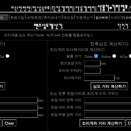
회원가입
네게(쥔장) 쪽지보내기
메모장
각종계산기
이모티콘
컬러빠렛
(프
조리개별 심도 계산기(note : 8x10 inch 인화를 했을경우임.)
기1
전후심도 계산하기2
조리개와 피사체거리로 계산하기
필름 크기:
in
35mm
6x6cm
4x5in
렌즈초점거리:
mm
조리개 수치(F):
피사체거리:
Cm
또는 전후 초점거리로 조리개 수치 구하기
초점 대비 앞쪽 거리:
mm
초점 대비 뒤쪽 거리:
mm
초점 허용 앞뒤 거리:
mm