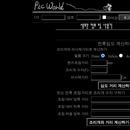
I D :
암호 :
ID저장
전후심도 계산하
조리개와 피사체거리로 계산하기
필름 크기:
35mm
6x6cm
4x5
렌즈초점거리:
mm
조리개 수치(F):
피사체거리:
Cm
또는 전후 초점거리로 조리개 수치 구하기
초점 대비 앞쪽 거리:
초점 대비 뒤쪽 거리:
초점 허용 앞뒤 거리: