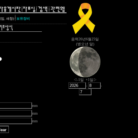
,
레임
새창)
보유장비
mm
mm
mm