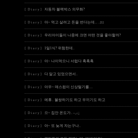
자동차 블랙박스 의무화?
[ D i a r y ]
아~ 먹고 살려고 돈을 번다는데...
[ D i a r y ]
..[1]
우리아이들이 나중에 크면 어떤 것을 좋아할까?
[ D i a r y ]
1일1식? 위험한데..
[ D i a r y ]
아~ 나이먹으니 서럽다 흑흑흑
[ D i a r y ]
다 알고 있었으면서..
[ D i a r y ]
아우~ 매스컴이 신상털기를....
[ D i a r y ]
에휴.. 불쌍하기도 하고 우끼기도 하고
[ D i a r y ]
으~ 집안 온도가.. -.,-;;
[ D i a r y ]
아~ 또 늦게 자는구나..
[ D i a r y ]