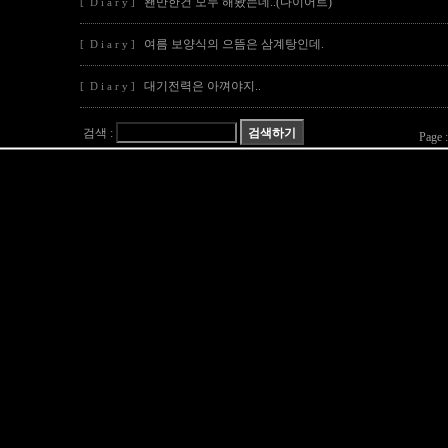
왠만한건 모두 해봤는데..(다이어트)
[ D i a r y ]
여름 보양식의 으뜸은 삼계탕인데.
[ D i a r y ]
대기전력은 아껴야지..
[ D i a r y ]
검색 :
Page 