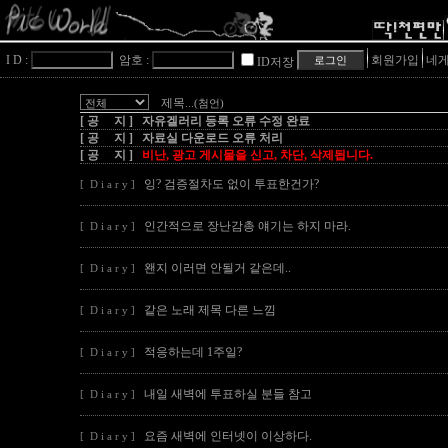
I D :
암호 :
회원가입
네게
ID저장
제목
...(첨언)
[ 공 지 ] 자유겔러리 등록 오류 수정 완료
[ 공 지 ] 자료실 다운로드 오류 처리
[ 공 지 ]
비난, 광고 게시물을 신고, 차단, 삭제됩니다.
잉? 검증절차도 없이 투표한건가?
[ D i a r y ]
인간적으로 장난감총 얘기는 하지 마라.
[ D i a r y ]
왠지 이러면 안될거 같은데..
[ D i a r y ]
같은 노래 제목 다른 느낌
[ D i a r y ]
적응하는데 1주일?
[ D i a r y ]
내일 새벽에 투표하실 분들 참고
[ D i a r y ]
요즘 새벽에 인터넷이 이상하다.
[ D i a r y ]