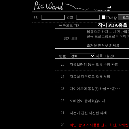
I D :
암호 :
ID저장
잠시 PDA홈을
목록으로 가기..
웹용으로 하다 보니 전반적
전용 프로그램으로 제작하려
공지내용
즐거운 인터넷 되세요
제목
번호
...[첨언]
25
자유겔러리 등록 오류 수정 완료
24
자료실 다운로드 오류 처리
23
다이어트에 동참(?) 하실부~운~~~
22
도메인이 짧아졌습니다.
21
자전거 관련 사진란 삭제
20
비난, 광고 게시물을 신고, 차단, 삭제됩