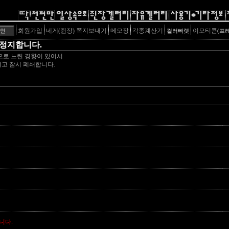
회원가입
네게(쥔장) 쪽지보내기
메모장
각종계산기
이모티콘
컬러빠렛
(프
 정지합니다.
으로 느린 경향이 있어서
고 잠시 폐쇄합니다.
니다.