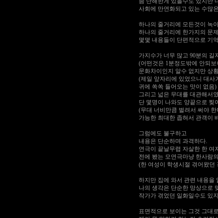
좀 난해한게 있을수도 있지만 
사회에 만연화되고 있는 수많은
하나의 줄거리에 모든것이 녹
하나의 줄거리에 한가지의 문
몇몇 내용들이 단편적으로 기
가지수가 너무 많고 90분의 
(어떤것은 1분정도밖에 안되보
문화차이인지 알수 없지만 상황
(제일 앞자리에 있었으니 대사
귀에 쏙쏙 들어오는 맛이 없음)
그리고 넓은 무대를 대관해서였
단 몇명이 나와도 양끝으로 찢
(무대 너비만큼 벌려서 써야 한
가능한 최대한 좁혀서 관객이 
그럼에도 불구하고
내용은 단순하며 과격하다.
연극이 끝날무렵 자살한 한 여
전에 봤는 모연극마냥 한사람의
(한 여성이 학생시절 겪어왔던 
하지만 집에 와서 관련 내용을
나의 생각은 단순한 망상으로 
작가가 겪었던 일화일수도 있지
표면적으로 보이는 그것 그대로