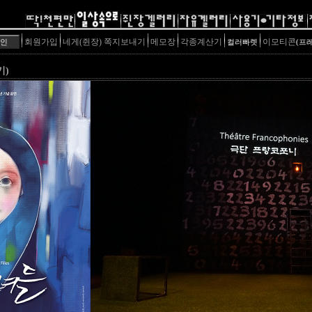
회원가입
네게(쥔장) 쪽지보내기
메모장
각종계산기
이모티콘
컬러빠렛
(프
기)