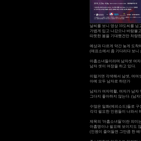
날씨를 보니 영상 10도씨를 넘
가볍게 입고 나갔으나 바람불고
따뜻한 봄을 기대했건만 처량한
예상과 다르게 약간 늦게 도착해
(매표소에서 좀 기다리다 보니
아홉소녀들이라며 남자셋 여자
남자 셋이 여장을 하고 있다.
이럴거면 각색해서 남셋, 여여섯
아예 모두 남자로 하던가
남자가 여자역활, 여자가 남자
그다지 좋아하지 않는다. (남자
수많은 일화(에피소드)들로 구
각각 필요한 인원들이 나와서 
제목의 '아홉소녀들'이란 의미
아홉명이나 필요해 보이지도 않
(인원이 줄어들면 그만큼 한 