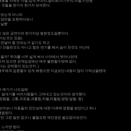
내용들 자체는 차별,집착,부조리,합리화,이기주의,차별,시선등
 것들을 한가지 한가지 보여준다.
아있는게 아니라
제점만을 표현하다보니
억날뿐
길지 않은 공연이라 한가지당 몇분정도일뿐이다.
이는것도 있음)
전달이 좀 안되는거 같기도 하고
가 안들린것도 아니고 힘든 연기를 해서 숨이 찬것도 아닌데
을까? 무대를 너무 넓게 써서 시야에서 벗어나던데
어져 있으면 관객입장에선 매우 불편할수밖에 없다.
다는 강박증이 있는건지..)
배우에게 집중할수 있게 해줬으면 지금보단 내용이 많이 기억났을텐데
자 얘기가 나오길래
 일대기를 여러사람들이 그려내고 있는것이라 생각했다.
경험들. 고통,괴로움,괴롭힘,차별,따돌림,방탕,일탈..등)
 읽어보니 아동들의 잔인성에 대한 다큐에 영향을 받았다고 하니
맺음된다.
만 그런 말은 없으니 불필요한 색안경은 필요없어보인다.
 느끼면 된다.