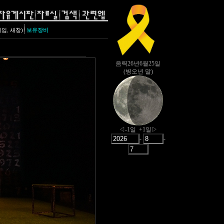
,
레임
새창)
보유장비