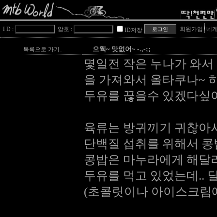
I D :
암호 :
회원가입
네게
ID저장
으웩~ 맛없어~ -.,-;;
목록으로 가기..
몇일전 작은 누나가 와서
을 가져와서 올타쿠나~ 
두유를 끊을수 있겠다싶어
육류는 방귀끼기 귀찮아서
단백질 섭취를 위해서 콩
콩밥은 마누라에게 해달라고 
두유를 먹고 있었는데.. 달달
(초콜릿이나 아이스크림에