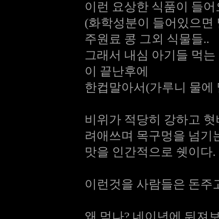
이런 요상한 식품이 들어
(화학성분이 들어있으면 
주원료 콩 그외 식물들..
그래서 내심 아기들 먹는
이 끝난후에
한컵말아서(가루니 물에 말아야 
비위가 적당히 강하고 혓
려애쓰며 목구멍을 넘기
맛을 인간적으로 쉣이다.
이런것을 사람들은 돈주고 사
왜 먹나? 네이년에 뒤져