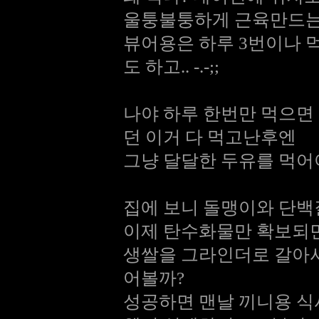
울퉁불퉁하게 근육만드는
뷰어용은 하루 3번이나 먹
도 하고.. -.-;;
나야 하루 한번만 먹으면
던 이거 다 먹고난후엔
그냥 달달한 두유를 먹어
집에 보니 돌맹이와 단백
이제 탄수화물만 확보되면
생쌀을 그라인더로 갈아서
어볼까?
성공하면 맨날 끼니용 식